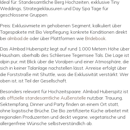
Ideal für: Standesamtliche Berg Hochzeiten, exklusive Tiny
Weddings, Strategieklausuren und Day Spa Tage für
geschlossene Gruppen.
Preis: Exklusivmiete im gehobenen Segment, kalkuliert über
Tagespakete mit Bio Verpflegung; konkrete Konditionen direkt
bei
almbad.de
oder über Plattformen wie
Bridebook
.
Das Almbad Huberspitz liegt auf rund 1.000 Metern Höhe über
Hausham, oberhalb des Schliersee Tegernsee Tals. Die Lage ist
alpin pur, mit Blick über die Voralpen und einer Atmosphäre, die
sich in keiner Talanlage nachstellen lässt. Anreise erfolgt über
die Forststraße mit Shuttle, was die Exklusivität verstärkt: Wer
oben ist, ist Teil der Gesellschaft.
Besonders relevant für Hochzeitspaare: Almbad Huberspitz ist
als
offizielle standesamtliche Außenstelle
nutzbar. Trauung,
Sektempfang, Dinner und Party finden an einem Ort statt,
ohne logistische Brüche. Die Bio zertifizierte Küche arbeitet mit
regionalen Produzenten und deckt vegane, vegetarische und
allergenfreie Wünsche selbstverständlich ab.