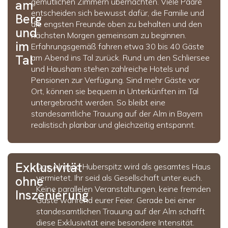
gemütlichen Zimmern übernachten. Viele Paare
am
entscheiden sich bewusst dafür, die Familie und
Berg
die engsten Freunde oben zu behalten und den
und
nächsten Morgen gemeinsam zu beginnen.
im
Erfahrungsgemäß fahren etwa 30 bis 40 Gäste
Tal
am Abend ins Tal zurück. Rund um den Schliersee
und Hausham stehen zahlreiche Hotels und
Pensionen zur Verfügung. Sind mehr Gäste vor
Ort, können sie bequem in Unterkünften im Tal
untergebracht werden. So bleibt eine
standesamtliche Trauung auf der Alm in Bayern
realistisch planbar und gleichzeitig entspannt.
Exklusivität
Das Almbad Huberspitz wird als gesamtes Haus
vermietet. Ihr seid als Gesellschaft unter euch.
ohne
Keine parallelen Veranstaltungen, keine fremden
Inszenierung
Gäste während eurer Feier. Gerade bei einer
standesamtlichen Trauung auf der Alm schafft
diese Exklusivität eine besondere Intensität.