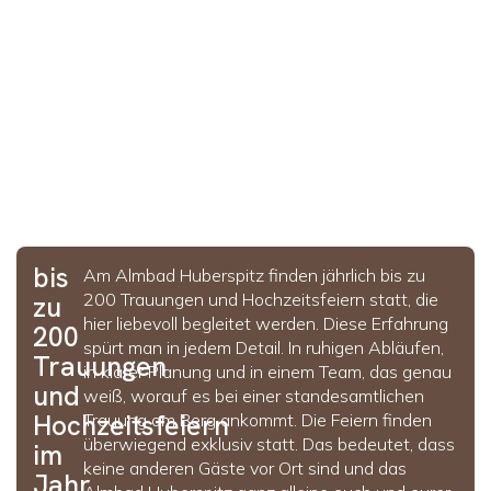
bis
Am Almbad Huberspitz finden jährlich bis zu
200 Trauungen und Hochzeitsfeiern statt, die
zu
hier liebevoll begleitet werden. Diese Erfahrung
200
spürt man in jedem Detail. In ruhigen Abläufen,
Trauungen
in klarer Planung und in einem Team, das genau
und
weiß, worauf es bei einer standesamtlichen
Hochzeitsfeiern
Trauung am Berg ankommt. Die Feiern finden
überwiegend exklusiv statt. Das bedeutet, dass
im
keine anderen Gäste vor Ort sind und das
Jahr