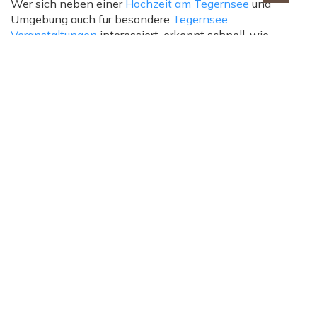
Wer sich neben einer
Hochzeit am Tegernsee
und
Umgebung auch für besondere
Tegernsee
Veranstaltungen
interessiert, erkennt schnell, wie
vielfältig die Region ist. Das Almbad Huberspitz schafft
dabei einen geschützten Rahmen mit exklusiver
Alleinnutzung und klarer Struktur – ideal für Paare, die
bewusst feiern und Wert auf Qualität legen.