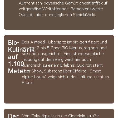
Authentisch-bayerische Gemütlichkeit trifft auf
zeitgemäße Weltoffenheit. Bemerkenswerte
Qualität, aber ohne jeglichen SchickiMicki.
Bio-
Das Almbad Huberspitz ist bio-zertifiziert und
serviert 2 bis 5 Gang BIO Menüs, regional und
Kulinarik
saisonal ausgerichtet. Eine standesamtliche
auf
Trauung auf dem Berg wird hier auch
1.100
kulinarisch zu einem Erlebnis. Qualität steht
Metern
über Show, Substanz über Effekte. “Smart
alpine luxury” zeigt sich in der Haltung, nicht im
Prunk.
Der
Vom Talparkplatz an der Gindelalmstraße