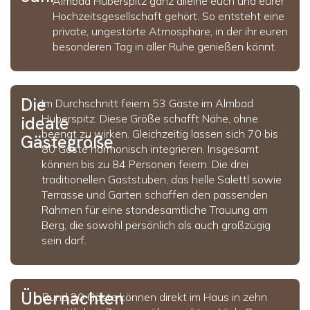
Almbad Huberspitz ganz alleine euch und eurer
Hochzeitsgesellschaft gehört. So entsteht eine
private, ungestörte Atmosphäre, in der ihr euren
besonderen Tag in aller Ruhe genießen könnt.
Die
Im Durchschnitt feiern 53 Gäste im Almbad
Huberspitz. Diese Größe schafft Nähe, ohne
ideale
beengt zu wirken. Gleichzeitig lassen sich 70 bis
Gästegröße
80 Gäste harmonisch integrieren. Insgesamt
können bis zu 84 Personen feiern. Die drei
traditionellen Gaststuben, das helle Salettl sowie
Terrasse und Garten schaffen den passenden
Rahmen für eine standesamtliche Trauung am
Berg, die sowohl persönlich als auch großzügig
sein darf.
Übernachten
Rund 30 Gäste können direkt im Haus in zehn