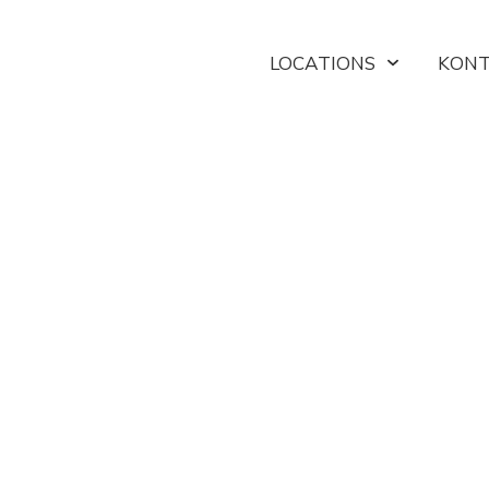
LOCATIONS
KON