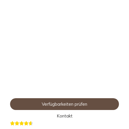
Day Spa Schliersee
Dein Rückzugsort im Dorfbad Tannermühl
Verfügbarkeiten prüfen
Kontakt
500+ begeisterte Gäste