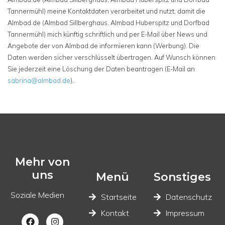
Tannermühl) meine Kontaktdaten verarbeitet und nutzt, damit die
Almbad.de (Almbad Sillberghaus, Almbad Huberspitz und Dorfbad
Tannermühl) mich künftig schriftlich und per E-Mail über News und
Angebote der von Almbad.de informieren kann (Werbung). Die
Daten werden sicher verschlüsselt übertragen. Auf Wunsch können
Sie jederzeit eine Löschung der Daten beantragen (E-Mail an
sabrina@almbad.de
).
Mehr von
uns
Menü
Sonstiges
Soziale Medien
Startseite
Datenschutz
Kontakt
Impressum