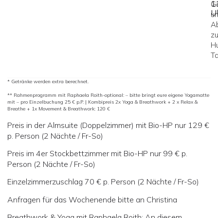
1
G
U
u
A
z
H
Ta
* Getränke werden extra berechnet.
** Rahmenprogramm mit Raphaela Roith-optional: – bitte bringt eure eigene Yogamatte
mit – pro Einzelbuchung 25 € p.P. | Kombipreis 2x Yoga & Breathwork + 2 x Relax &
Breathe + 1x Movement & Breathwork: 120 €
Preis in der Almsuite (Doppelzimmer) mit Bio-HP nur 129 €
p. Person (2 Nächte / Fr-So)
Preis im 4er Stockbettzimmer mit Bio-HP nur 99 € p.
Person (2 Nächte / Fr-So)
Einzelzimmerzuschlag 70 € p. Person (2 Nächte / Fr-So)
Anfragen für das Wochenende bitte an Christina
Breathwork & Yoga mit Raphaela Roith: An diesem