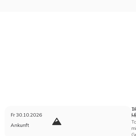
1
Tr
U
Fr 30.10.2026
H
Ta
Ankunft
mi
G