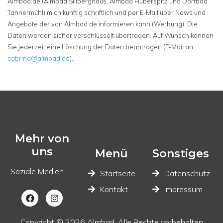
Almbad.de (Almbad Sillberghaus, Almbad Huberspitz und Dorfbad
Tannermühl) mich künftig schriftlich und per E-Mail über News und
Angebote der von Almbad.de informieren kann (Werbung). Die
Daten werden sicher verschlüsselt übertragen. Auf Wunsch können
Sie jederzeit eine Löschung der Daten beantragen (E-Mail an
sabrina@almbad.de
).
Mehr von
uns
Menü
Sonstiges
Soziale Medien
Startseite
Datenschutz
Kontakt
Impressum
Copyright © 2026 Almbad. Alle Rechte vorbehalten