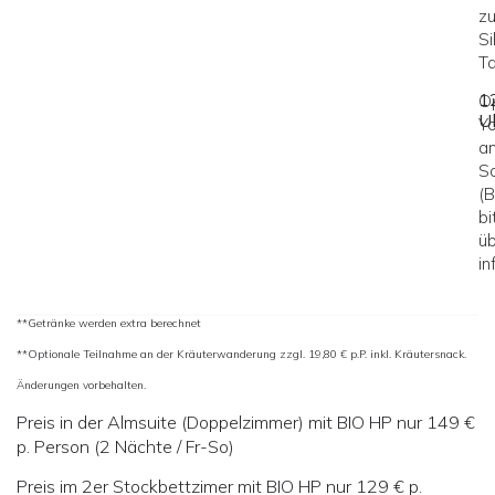
z
Si
Ta
1
Op
U
Y
a
S
(
bi
ü
in
**Getränke werden extra berechnet
**Optionale Teilnahme an der Kräuterwanderung zzgl. 19,80 € p.P. inkl. Kräutersnack.
Änderungen vorbehalten.
Preis in der Almsuite (Doppelzimmer) mit BIO HP nur 149 €
p. Person (2 Nächte / Fr-So)
Preis im 2er Stockbettzimer mit BIO HP nur 129 € p.