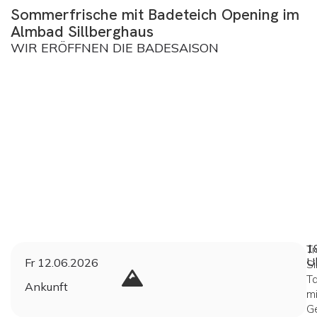
Sommerfrische mit Badeteich Opening im
Almbad Sillberghaus
WIR ERÖFFNEN DIE BADESAISON
1
Tr
U
Fr 12.06.2026
Si
Ta
Ankunft
mi
G