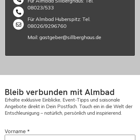
Für Almbad Sillberghaus: Tel.
08023/533
Für Almbad Huberspitz: Tel.
08026/9296760
Mail: gastgeber@sillberghaus.de
Bleib verbunden mit Almbad
Erhalte exklusive Einblicke, Event-Tipps und saisonale
Angebote direkt in Dein Postfach. Tauch ein in die Welt der
Entschleunigung – natürlich, persönlich und inspirierend.
Vorname
*