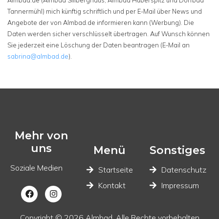
Almbad.de (Almbad Sillberghaus, Almbad Huberspitz und Dorfbad
Tannermühl) mich künftig schriftlich und per E-Mail über News und
Angebote der von Almbad.de informieren kann (Werbung). Die
Daten werden sicher verschlüsselt übertragen. Auf Wunsch können
Sie jederzeit eine Löschung der Daten beantragen (E-Mail an
sabrina@almbad.de
).
Mehr von
uns
Menü
Sonstiges
Soziale Medien
Startseite
Datenschutz
Kontakt
Impressum
Copyright © 2026 Almbad. Alle Rechte vorbehalten