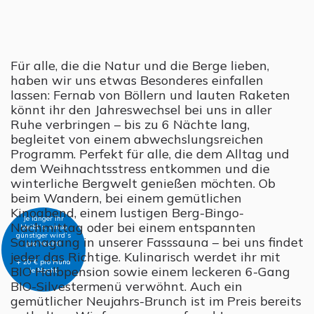
Für alle, die die Natur und die Berge lieben,
haben wir uns etwas Besonderes einfallen
lassen: Fernab von Böllern und lauten Raketen
könnt ihr den Jahreswechsel bei uns in aller
Ruhe verbringen – bis zu 6 Nächte lang,
begleitet von einem abwechslungsreichen
Programm. Perfekt für alle, die dem Alltag und
dem Weihnachtsstress entkommen und die
winterliche Bergwelt genießen möchten. Ob
beim Wandern, bei einem gemütlichen
Kinoabend, einem lustigen Berg-Bingo-
Je länger ihr
Nachmittag oder bei einem entspannten
bleibt’s, umso
günstiger wird’s
Saunagang in unserer Fasssauna – bei uns findet
pro Nacht!
jeder das Richtige. Kulinarisch werdet ihr mit
+ 20 € pro Hund
BIO Halbpension sowie einem leckeren 6-Gang
je Nacht
BIO-Silvestermenü verwöhnt. Auch ein
gemütlicher Neujahrs-Brunch ist im Preis bereits