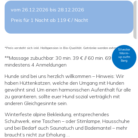
vom 26.12.2026 bis 28.12.2026
Preis für 1 Nacht ab 119 € / Nacht
*Preis versteht sich inkl. Halbpension in Bio-Qualität. Getränke werden extra berechnet.
Silvester
Warm-
up aufm
**Massage zubuchbar: 30 min. 39 € // 60 min. 69 € p.P., ab
Berg
mindestens 4 Anmeldungen
Hunde sind bei uns herzlich willkommen – Hinweis: Wir
haben Hüttenkatzen, welche den Umgang mit Hunden
gewöhnt sind. Um einen harmonischen Aufenthalt für alle
zu garantieren, sollte euer Hund sozial verträglich mit
anderen Gleichgesinnte sein.
Winterfeste alpine Bekleidung, entsprechendes
Schuhwerk, eine Taschen – oder Stirnlampe, Hausschuhe
und bei Bedarf auch Saunatuch und Bademantel – mehr
braucht’s nicht zur Erholung …