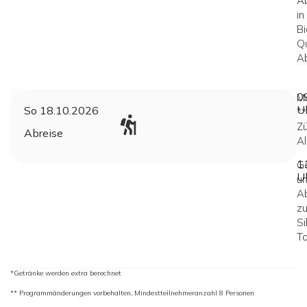
A
in
Bi
Qu
A
0
M
U
So 18.10.2026
**
Zü
Abreise
Al
1
G
U
u
A
z
Si
Ta
*Getränke werden extra berechnet
** Programmänderungen vorbehalten, Mindestteilnehmeranzahl 8 Personen